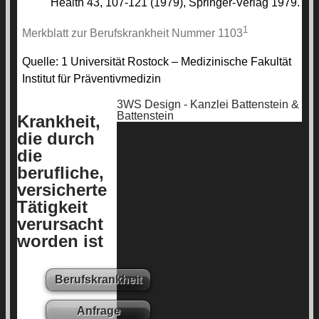
Health 43, 107-121 (1979), Springer-Verlag 1979.
1
Merkblatt zur Berufskrankheit Nummer 1103
Quelle:
1 Universität Rostock – Medizinische Fakultät
Institut für Präventivmedizin
3WS Design - Kanzlei Battenstein &
Battenstein
Krankheit,
die durch
die
berufliche,
versicherte
Tätigkeit
verursacht
worden ist
Berufskrankheit
Anfrage