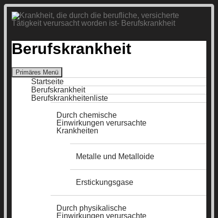
Berufskrankheit
Suchen
Primäres Menü
Zum
Startseite
Inhalt
Berufskrankheit
springen
Berufskrankheitenliste
Durch chemische
Einwirkungen verursachte
Krankheiten
Metalle und Metalloide
Erstickungsgase
Durch physikalische
Einwirkungen verursachte