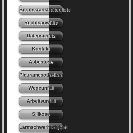
Berufskrankheitenliste
Rechtsanwälte
Datenschutz
Kontakt
Asbestose
Pleuramesotheliom
Wegeunfall
Arbeitsunfall
Silikose
Lärmschwerhörigkeit