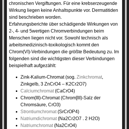
chronischen Vergiftungen. Für eine krebserzeugende
Wirkung liegen keine Anhaltspunkte vor. Dermatitiden
sind beschrieben worden.
Erfahrungsberichte über schädigende Wirkungen von
2-, 4- und 5wertigen Chromverbindungen beim
Menschen liegen nicht vor. Sowohl technisch als
arbeitsmedizinisch-toxikologisch kommt den
Chrom(VI)-Verbindungen die größte Bedeutung zu. Im
folgenden sind die wichtigsten dieser Verbindungen
beispielhaft aufgezählt:
Zink-Kalium-Chromat (sog.
Zinkchromat
,
Zinkgelb, 3 ZnCrO4 – K2Cr2O7)
Calciumchromat
(CaCrO4)
Chrom(III)-Chromat (Chrom[III)-Salz der
Chromsäure, CrO3)
Strontiumchromat
(SrCrOP4)
Natriumdichromat
(Na2Cr2O7 . 2 H2O)
Natriumchromat
(Na2CrO4)