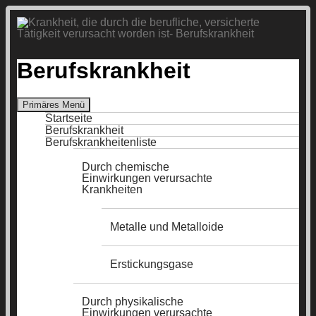
Berufskrankheit
Suchen
Primäres Menü
Zum
Startseite
Inhalt
Berufskrankheit
springen
Berufskrankheitenliste
Durch chemische
Einwirkungen verursachte
Krankheiten
Metalle und Metalloide
Erstickungsgase
Durch physikalische
Einwirkungen verursachte