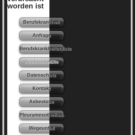
worden ist
Berufskrankheit
Anfrage
Berufskrankheitenliste
Rechtsanwälte
Datenschutz
Kontakt
Asbestose
Pleuramesotheliom
Wegeunfall