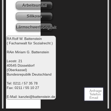
Arbeitsunfall
Silikose
Lärmschwerhörigkeit
RA Rolf W. Battenstein
( Fachanwalt für Sozialrecht )
RAin Miriam G. Battenstein
Leostr. 21
40545 Düsseldorf
(Oberkassel)
Bundesrepublik Deutschland
Tel: 0211 / 57 35 78
Fax: 0211 / 55 10 27
Anfrage
Telefon
E-Mail:
kanzlei@battenstein.de
Email