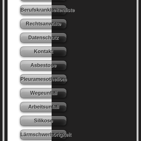
Berufskrankheitenliste
Rechtsanwälte
Datenschutz
Kontakt
Asbestose
Pleuramesotheliom
Wegeunfall
Arbeitsunfall
Silikose
Lärmschwerhörigkeit