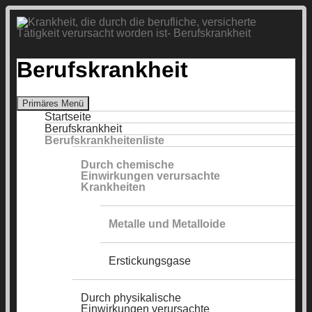
Berufskrankheit
Suchen
Primäres Menü
Zum
Startseite
Inhalt
Berufskrankheit
springen
Berufskrankheitenliste
Durch chemische
Einwirkungen verursachte
Krankheiten
Metalle und Metalloide
Erstickungsgase
Durch physikalische
Einwirkungen verursachte