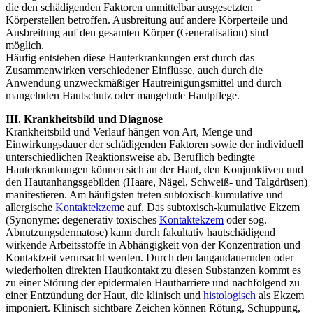
die den schädigenden Faktoren unmittelbar ausgesetzten
Körperstellen betroffen. Ausbreitung auf andere Körperteile und
Ausbreitung auf den gesamten Körper (Generalisation) sind
möglich.
Häufig entstehen diese Hauterkrankungen erst durch das
Zusammenwirken verschiedener Einflüsse, auch durch die
Anwendung unzweckmäßiger Hautreinigungsmittel und durch
mangelnden Hautschutz oder mangelnde Hautpflege.
III. Krankheitsbild und Diagnose
Krankheitsbild und Verlauf hängen von Art, Menge und
Einwirkungsdauer der schädigenden Faktoren sowie der individuell
unterschiedlichen Reaktionsweise ab. Beruflich bedingte
Hauterkrankungen können sich an der Haut, den Konjunktiven und
den Hautanhangsgebilden (Haare, Nägel, Schweiß- und Talgdrüsen)
manifestieren. Am häufigsten treten subtoxisch-kumulative und
allergische
Kontaktekzem
e auf. Das subtoxisch-kumulative Ekzem
(Synonyme: degenerativ toxisches
Kontaktekzem
oder sog.
Abnutzungsdermatose) kann durch fakultativ hautschädigend
wirkende Arbeitsstoffe in Abhängigkeit von der Konzentration und
Kontaktzeit verursacht werden. Durch den langandauernden oder
wiederholten direkten Hautkontakt zu diesen Substanzen kommt es
zu einer Störung der epidermalen Hautbarriere und nachfolgend zu
einer Entzündung der Haut, die klinisch und
histologisch
als Ekzem
imponiert. Klinisch sichtbare Zeichen können Rötung, Schuppung,