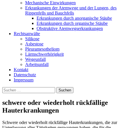
Mechanische Einwirkungen
Erkrankungen der Atemwege und der Lungen, des
Rippenfells und Bauchfells
Erkrankungen durch anorganische Stäube
Erkrankungen durch organische Stäube
Obstruktive Atemwegserkrankungen
Rechtsanwälte
Silikose
Asbestose
Pleuramesotheliom
Lärmschwerhörigkeit
Wegeunfall
Arbeitsunfall
Kontakt
Datenschutz
Impressum
Suchen
nach:
schwere oder wiederholt rückfällige
Hauterkrankungen
Schwere oder wiederholt rückfällige Hauterkrankungen, die zur
Unterlassung aller Tätigkeiten gezwungen haben, die für die