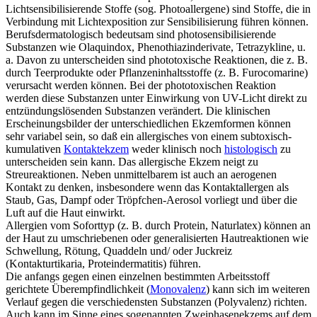
Lichtsensibilisierende Stoffe (sog. Photoallergene) sind Stoffe, die in
Verbindung mit Lichtexposition zur Sensibilisierung führen können.
Berufsdermatologisch bedeutsam sind photosensibilisierende
Substanzen wie Olaquindox, Phenothiazinderivate, Tetrazykline, u.
a. Davon zu unterscheiden sind phototoxische Reaktionen, die z. B.
durch Teerprodukte oder Pflanzeninhaltsstoffe (z. B. Furocomarine)
verursacht werden können. Bei der phototoxischen Reaktion
werden diese Substanzen unter Einwirkung von UV-Licht direkt zu
entzündungslösenden Substanzen verändert. Die klinischen
Erscheinungsbilder der unterschiedlichen Ekzemformen können
sehr variabel sein, so daß ein allergisches von einem subtoxisch-
kumulativen
Kontaktekzem
weder klinisch noch
histologisch
zu
unterscheiden sein kann. Das allergische Ekzem neigt zu
Streureaktionen. Neben unmittelbarem ist auch an aerogenen
Kontakt zu denken, insbesondere wenn das Kontaktallergen als
Staub, Gas, Dampf oder Tröpfchen-Aerosol vorliegt und über die
Luft auf die Haut einwirkt.
Allergien vom Soforttyp (z. B. durch Protein, Naturlatex) können an
der Haut zu umschriebenen oder generalisierten Hautreaktionen wie
Schwellung, Rötung, Quaddeln und/ oder Juckreiz
(Kontakturtikaria, Proteindermatitis) führen.
Die anfangs gegen einen einzelnen bestimmten Arbeitsstoff
gerichtete Überempfindlichkeit (
Monovalenz
) kann sich im weiteren
Verlauf gegen die verschiedensten Substanzen (Polyvalenz) richten.
Auch kann im Sinne eines sogenannten Zweiphasenekzems auf dem