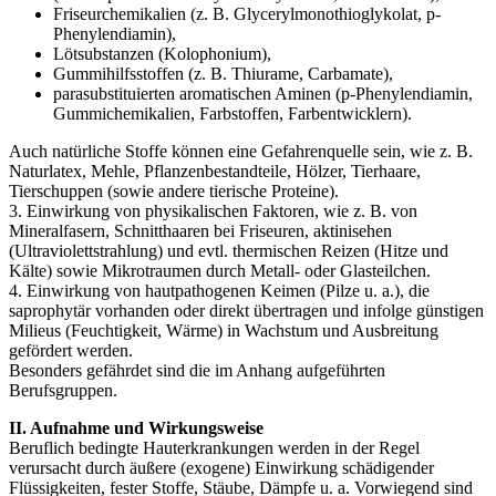
Friseurchemikalien (z. B. Glycerylmonothioglykolat, p-
Phenylendiamin),
Lötsubstanzen (Kolophonium),
Gummihilfsstoffen (z. B. Thiurame, Carbamate),
parasubstituierten aromatischen Aminen (p-Phenylendiamin,
Gummichemikalien, Farbstoffen, Farbentwicklern).
Auch natürliche Stoffe können eine Gefahrenquelle sein, wie z. B.
Naturlatex, Mehle, Pflanzenbestandteile, Hölzer, Tierhaare,
Tierschuppen (sowie andere tierische Proteine).
3. Einwirkung von physikalischen Faktoren, wie z. B. von
Mineralfasern, Schnitthaaren bei Friseuren, aktinisehen
(Ultraviolettstrahlung) und evtl. thermischen Reizen (Hitze und
Kälte) sowie Mikrotraumen durch Metall- oder Glasteilchen.
4. Einwirkung von hautpathogenen Keimen (Pilze u. a.), die
saprophytär vorhanden oder direkt übertragen und infolge günstigen
Milieus (Feuchtigkeit, Wärme) in Wachstum und Ausbreitung
gefördert werden.
Besonders gefährdet sind die im Anhang aufgeführten
Berufsgruppen.
II. Aufnahme und Wirkungsweise
Beruflich bedingte Hauterkrankungen werden in der Regel
verursacht durch äußere (exogene) Einwirkung schädigender
Flüssigkeiten, fester Stoffe, Stäube, Dämpfe u. a. Vorwiegend sind