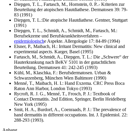
Diepgen, T. L., Fartasch, M., Hornstein, 0. P..- Kriterien zur
Beurteilung der atopischen Hautdiathese. Dermatosen 39: 79-
83 (1991)
Diepgen, T. L.:Die atopische Hautdiathese. Gentner, Stuttgart
(1991)
Diepgen, T. L., Schmidt, A., Schmidt, M., Fartasch, M.:
Berufsekzeme und Berufskrankheitsverfahren –
epidemiologisch
e Aspekte. Allergologie 17: 84-89 (1994)
Elsner, P., Maibach, H.: Irritant Dermatitis: New clinical and
experimental aspects. Karger, Basel (1995)
Fartasch, M., Schmidt, A., Diepgen, T. L.: Die „Schwere“ der
Hauterkrankung nach BeKV 5101 in der gutachtlichen
Beurteilung. Dermatosen 41: 242-245 (1993)
Kühl, M., Klaschka, F.: Berufsdermatosen. Urban &
Schwarzenberg, München Wien Baltimore (1990)
Menné, T., Maibach, H. I.: Hand Exzema. CRC Press Boca
Raton Ann Harbor, London Tokyo (1993)
Rycroft, R. J. G., Menné, T., Frosch, P. J.: Textbook of
Contact Dermatitis. 2nd Edition, Springer, Berlin Heidelberg
New York (1995)
Smit, H. A., Burdorf, A., Coenraads, P. J.: The prevalence of
hand dermatitis in different occupations. Int. J. Epidemiol. 22:
288-293 (1993).
Anhang