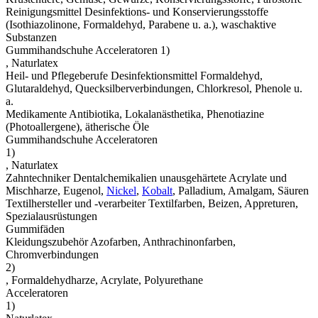
Reinigungsmittel Desinfektions- und Konservierungsstoffe
(Isothiazolinone, Formaldehyd, Parabene u. a.), waschaktive
Substanzen
Gummihandschuhe Acceleratoren 1)
, Naturlatex
Heil- und Pflegeberufe Desinfektionsmittel Formaldehyd,
Glutaraldehyd, Quecksilberverbindungen, Chlorkresol, Phenole u.
a.
Medikamente Antibiotika, Lokalanästhetika, Phenotiazine
(Photoallergene), ätherische Öle
Gummihandschuhe Acceleratoren
1)
, Naturlatex
Zahntechniker Dentalchemikalien unausgehärtete Acrylate und
Mischharze, Eugenol,
Nickel
,
Kobalt
, Palladium, Amalgam, Säuren
Textilhersteller und -verarbeiter Textilfarben, Beizen, Appreturen,
Spezialausrüstungen
Gummifäden
Kleidungszubehör Azofarben, Anthrachinonfarben,
Chromverbindungen
2)
, Formaldehydharze, Acrylate, Polyurethane
Acceleratoren
1)