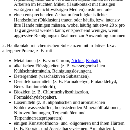
Arbeiten im feuchten Milieu (Hautkontakt mit flüssigen
wäßrigen und nicht-wäßrigen Medien) ausführen oder
einen entsprechenden Zeitraum feuchtigkeitsdichte
Handschuhe (Okklusion) tragen oder häufig bzw. intensiv
ihre Hände reinigen müssen, wobei häufig mit etwa 20 x pro
Tag angesetzt werden kann; entsprechend weniger, wenn
aggressive Reinigungsmaßnahmen zur Anwendung kommen.
2. Hautkontakt mit chemischen Substanzen mit irritativer bzw.
allergener Potenz, z. B. mit
Metallionen (z. B. von Chrom,
Nickel
,
Kobalt
),
alkalischen Flüssigkeiten (z. B. wassergemischten
Kühlschmiermitteln, Reinigungslösungen),
Detergentien (waschaktiven Substanzen),
Desinfektionsmitteln (z. B. Formaldehyd, Flutaraldehyd,
Benzalkoniumchlorid),
Bioziden (z. B. Chlormethylisothiazolon,
Formaldehydabspalter),
Lösemitteln (z. B. aliphatischen und aromatischen
Kohlenwasserstoffen, hochsiedenden Mineralölfraktionen,
Nitroverdünnungen, Terpentinölen und
Terpentinersatzpräparaten),
einigen Kunststoffmono- und -oligomeren und ihren Härtern
(z. B. Epoxid- und Acrylatharzsystemen, Aminhärtern),