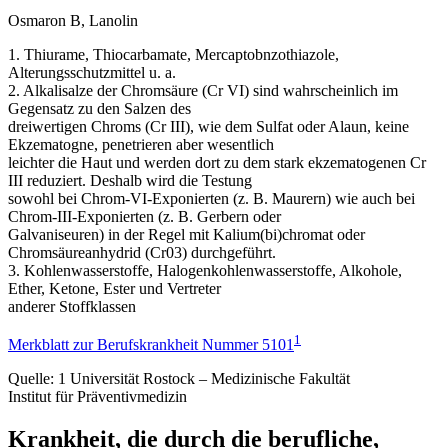
Osmaron B, Lanolin
1. Thiurame, Thiocarbamate, Mercaptobnzothiazole,
Alterungsschutzmittel u. a.
2. Alkalisalze der Chromsäure (Cr VI) sind wahrscheinlich im
Gegensatz zu den Salzen des
dreiwertigen Chroms (Cr III), wie dem Sulfat oder Alaun, keine
Ekzematogne, penetrieren aber wesentlich
leichter die Haut und werden dort zu dem stark ekzematogenen Cr
III reduziert. Deshalb wird die Testung
sowohl bei Chrom-VI-Exponierten (z. B. Maurern) wie auch bei
Chrom-III-Exponierten (z. B. Gerbern oder
Galvaniseuren) in der Regel mit Kalium(bi)chromat oder
Chromsäureanhydrid (Cr03) durchgeführt.
3. Kohlenwasserstoffe, Halogenkohlenwasserstoffe, Alkohole,
Ether, Ketone, Ester und Vertreter
anderer Stoffklassen
1
Merkblatt zur Berufskrankheit Nummer 5101
Quelle:
1 Universität Rostock – Medizinische Fakultät
Institut für Präventivmedizin
Krankheit, die durch die berufliche,