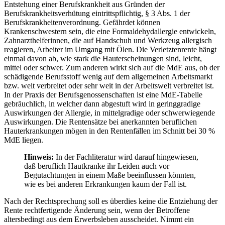
Entstehung einer Berufskrankheit aus Gründen der
Berufskrankheitsverhütung eintrittspflichtig, § 3 Abs. 1 der
Berufskrankheitenverordnung. Gefährdet können
Krankenschwestern sein, die eine Formaldehydallergie entwickeln,
Zahnarzthelferinnen, die auf Handschuh und Werkzeug allergisch
reagieren, Arbeiter im Umgang mit Ölen. Die Verletztenrente hängt
einmal davon ab, wie stark die Hauterscheinungen sind, leicht,
mittel oder schwer. Zum anderen wirkt sich auf die MdE aus, ob der
schädigende Berufsstoff wenig auf dem allgemeinen Arbeitsmarkt
bzw. weit verbreitet oder sehr weit in der Arbeitswelt verbreitet ist.
In der Praxis der Berufsgenossenschaften ist eine MdE-Tabelle
gebräuchlich, in welcher dann abgestuft wird in geringgradige
Auswirkungen der Allergie, in mittelgradige oder schwerwiegende
Auswirkungen. Die Rentensätze bei anerkannten beruflichen
Hauterkrankungen mögen in den Rentenfällen im Schnitt bei 30 %
MdE liegen.
Hinweis:
In der Fachliteratur wird darauf hingewiesen,
daß beruflich Hautkranke ihr Leiden auch vor
Begutachtungen in einem Maße beeinflussen könnten,
wie es bei anderen Erkrankungen kaum der Fall ist.
Nach der Rechtsprechung soll es überdies keine die Entziehung der
Rente rechtfertigende Änderung sein, wenn der Betroffene
altersbedingt aus dem Erwerbsleben ausscheidet. Nimmt ein