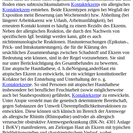
Boden eines subtoxischkumulativen
Kontaktekzem
s ein allergisches
Kontaktekzem
entstehen. Beide Ekzemtypen zeigen bei Wegfall der
Exposition meist Besserung (am Wochenende) bzw. Abheilung (bei
längerer Arbeitskarenz wie Urlaub, Arbeitsunfähigkeit), bei
erneutem Kontakt kommt es häufig zu einem Rezidiv des Ekzems.
Neben der allergischen Reaktion, die durch den Nachweis von
spezifischem IgE bestätigt werden kann, gibt es auch
nichtimmunologische Reaktionen. Hautuntersuchungen (Epikutan-,
Prick- und Intrakutantestungen), die für die Klärung des
ursächlichen Zusammenhangs zwischen Schadstoff und Ekzem von
Bedeutung sein können, sind in der Regel vorzunehmen. Sie sind
nur unter Berücksichtigung des Gesamtbefundes zu bewerten.
Eine atopische Hautdiathese, d. h.dieNeigung,anderHaut ein
atopisches Ekzem zu entwickeln, ist ein wichtiger konstitutioneller
Kofaktor bei der Entstehung und Unterhaltung der o. g.
Kontaktekzem
e. So sind Personen mit atopischer Hautdiathese
insbesondere bei beruflicher Feuchtarbeit (sowie möglicherweise
auch bei Staubexposition) gefährdet,
Kontaktekzem
e zu entwickeln.
Unter Atopie versteht man die genetisch determinierte Bereitschaft,
gegen Substanzen der Umwelt Überempfindlichkeitsreaktionen zu
entwicklen. Diese können sich klinisch im Bereich der Atemwege
als allergische Rhinitis (Rhinopathie) und/oder als allergisch
verursachte obstruktive Atemwegserkrankung (BK-Nr. 4301 Anlage
1 BeKV) manifestieren, am Zielorgan Haut als Ekzem mit typischen
Prädilektionsstellen und charakteristischem Verlauf, wobei