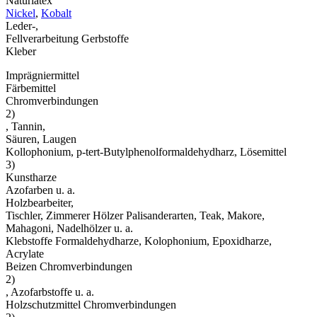
Naturlatex
Nickel
,
Kobalt
Leder-,
Fellverarbeitung Gerbstoffe
Kleber
Imprägniermittel
Färbemittel
Chromverbindungen
2)
, Tannin,
Säuren, Laugen
Kollophonium, p-tert-Butylphenolformaldehydharz, Lösemittel
3)
Kunstharze
Azofarben u. a.
Holzbearbeiter,
Tischler, Zimmerer Hölzer Palisanderarten, Teak, Makore,
Mahagoni, Nadelhölzer u. a.
Klebstoffe Formaldehydharze, Kolophonium, Epoxidharze,
Acrylate
Beizen Chromverbindungen
2)
, Azofarbstoffe u. a.
Holzschutzmittel Chromverbindungen