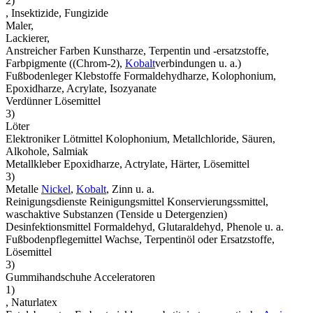
2)
, Insektizide, Fungizide
Maler,
Lackierer,
Anstreicher Farben Kunstharze, Terpentin und -ersatzstoffe,
Farbpigmente ((Chrom-2),
Kobalt
verbindungen u. a.)
Fußbodenleger Klebstoffe Formaldehydharze, Kolophonium,
Epoxidharze, Acrylate, Isozyanate
Verdünner Lösemittel
3)
Löter
Elektroniker Lötmittel Kolophonium, Metallchloride, Säuren,
Alkohole, Salmiak
Metallkleber Epoxidharze, Actrylate, Härter, Lösemittel
3)
Metalle
Nickel
,
Kobalt
, Zinn u. a.
Reinigungsdienste Reinigungsmittel Konservierungssmittel,
waschaktive Substanzen (Tenside u Detergenzien)
Desinfektionsmittel Formaldehyd, Glutaraldehyd, Phenole u. a.
Fußbodenpflegemittel Wachse, Terpentinöl oder Ersatzstoffe,
Lösemittel
3)
Gummihandschuhe Acceleratoren
1)
, Naturlatex