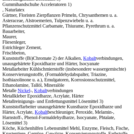
Gummihandschuhe Acceleratoren 1)
, Naturlatex
Gärtner, Floristen Zierpflanzen Primeln, Chrysanthemen u. a.
Asteraceae, Alstroemerien, Tulpenzwiebeln u. a.
Pflanzenschutzmittel Carbamate, Thiurame, Pyrethrum u. a.
Bauarbeiter,
Maurer,
Fliesenleger,
Estrichleger Zement,
Frischbeton,
Kunststoffe (Bi)Chromate 2) der Alkalien,
Kobalt
verbindungen,
unausgehärtete Epoxidharze und Härter, Isocyanate
Metallarbeiter Kühlschmierstoffe (insbesondere wassergemischte)
Konservierungsstoffe, (Formaldehydabspalter, Triazine,
Isothiazolinone u. a.), Emulgatoren, Korrosionsschutzmittel,
Ethanolamine, Tallöl, Mineralöle
Metalle
Nickel
-,
Kobalt
verbindungen
Metallkleber Epoxidharze, Acrylate, Härter
Metallreinigungs- und Entfettungsmittel Lösemittel 3)
Kunststoffarbeiter unausgehärtete Kunstharze Epoxidharze und
Härter, Acrylate,
Kobalt
beschleuniger, Peroxide, Melamin-,
Harnstoff-, Phenol-Formaldehydharze, Isocyanate, Phtalate,
Lösemittel 3)
Köche, Küchenhilfen Lebensmittel Mehl, Enzyme, Fleisch, Fische,
Krustentiere, Gemüse, Gewürze, Konservierungsstoffe, Farbstoffe