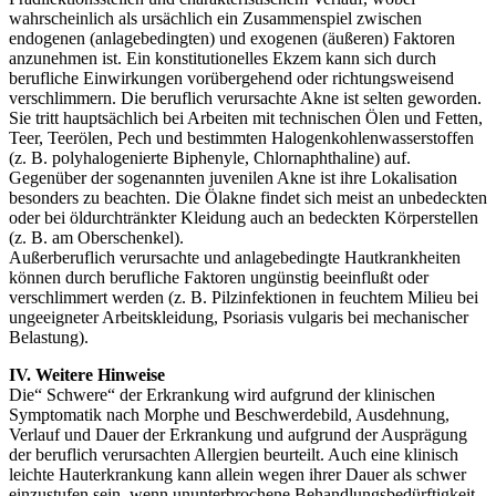
wahrscheinlich als ursächlich ein Zusammenspiel zwischen
endogenen (anlagebedingten) und exogenen (äußeren) Faktoren
anzunehmen ist. Ein konstitutionelles Ekzem kann sich durch
berufliche Einwirkungen vorübergehend oder richtungsweisend
verschlimmern. Die beruflich verursachte Akne ist selten geworden.
Sie tritt hauptsächlich bei Arbeiten mit technischen Ölen und Fetten,
Teer, Teerölen, Pech und bestimmten Halogenkohlenwasserstoffen
(z. B. polyhalogenierte Biphenyle, Chlornaphthaline) auf.
Gegenüber der sogenannten juvenilen Akne ist ihre Lokalisation
besonders zu beachten. Die Ölakne findet sich meist an unbedeckten
oder bei öldurchtränkter Kleidung auch an bedeckten Körperstellen
(z. B. am Oberschenkel).
Außerberuflich verursachte und anlagebedingte Hautkrankheiten
können durch berufliche Faktoren ungünstig beeinflußt oder
verschlimmert werden (z. B. Pilzinfektionen in feuchtem Milieu bei
ungeeigneter Arbeitskleidung, Psoriasis vulgaris bei mechanischer
Belastung).
IV. Weitere Hinweise
Die“ Schwere“ der Erkrankung wird aufgrund der klinischen
Symptomatik nach Morphe und Beschwerdebild, Ausdehnung,
Verlauf und Dauer der Erkrankung und aufgrund der Ausprägung
der beruflich verursachten Allergien beurteilt. Auch eine klinisch
leichte Hauterkrankung kann allein wegen ihrer Dauer als schwer
einzustufen sein, wenn ununterbrochene Behandlungsbedürftigkeit