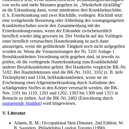
von sechs und mehr Monaten gegeben ist. „Wiederholt rückfällig“
ist die Erkrankung dann, wenn mindestens drei Krankheitsschübe,
d. h. Ersterkrankung und zwei Rückfälle, vorliegen. Rückfall setzt
eine weitgehende Besserung oder Abheilung des vorangegangenen
Krankheitsschubes sowie den Zusammenhang mit der
Ersterkrankungvoraus, wenn der Erkrankte zwischenzeitlich
beruflich wieder tätig gewesen ist. Der Verdacht auf das Vorliegen
einer beruflich verursachten Hauterkrankung ist auch dann
anzuzeigen, wenn die gefährdende Tätigkeit noch nicht aufgegeben
worden ist. Wenn die Voraussetzungen der Nr. 5101 Anlage 1
Berufskrankheiten-Verordnung nicht gegeben sind, ist jeweils zu
prüfen, ob die vorliegende Hauterkrankung zum Krankheitsbild
anderer Berufskrankheiten gehört. Bei Hautkrebs vergleiche BK-Nr.
5102. Bei Hautinfektionen sind die BK-Nr. 3101, 3102 (z. B. tiefe
Trichophytie) und 3104, beiHautkrankheiten, wenn sie als
Erscheinung einer Allgemeinerkrankung durch Aufnahme des
schädigenden Stoffes in den Körper verursacht werden, die BK-
Nrn. 1101 bis 1110, 1201 und 1202, 1303 bis 1309 und 1315 in
Betracht zu ziehen. Auf die BK-Nr. 2402 (Einwirkung durch
ionisierende Strahlen
) wird hingewiesen.
V. Literatur
Adams, R. M.: Occupational Skin Diseases. 2nd Edition, W.
B. Saunders, Philadelphia London Toronto (1990)