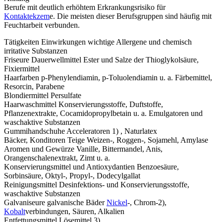
Berufe mit deutlich erhöhtem Erkrankungsrisiko für
Kontaktekzem
e. Die meisten dieser Berufsgruppen sind häufig mit
Feuchtarbeit verbunden.
Tätigkeiten Einwirkungen wichtige Allergene und chemisch
irritative Substanzen
Friseure Dauerwellmittel Ester und Salze der Thioglykolsäure,
Fixiermittel
Haarfarben p-Phenylendiamin, p-Toluolendiamin u. a. Färbemittel,
Resorcin, Parabene
Blondiermittel Persulfate
Haarwaschmittel Konservierungsstoffe, Duftstoffe,
Pflanzenextrakte, Cocamidopropylbetain u. a. Emulgatoren und
waschaktive Substanzen
Gummihandschuhe Acceleratoren 1) , Naturlatex
Bäcker, Konditoren Teige Weizen-, Roggen-, Sojamehl, Amylase
Aromen und Gewürze Vanille, Bittermandel, Anis,
Orangenschalenextrakt, Zimt u. a.
Konservierungsmittel und Antioxydantien Benzoesäure,
Sorbinsäure, Oktyl-, Propyl-, Dodecylgallat
Reinigungsmittel Desinfektions- und Konservierungsstoffe,
waschaktive Substanzen
Galvaniseure galvanische Bäder
Nickel
-, Chrom-2),
Kobalt
verbindungen, Säuren, Alkalien
Entfettungsmittel Lösemittel 3)