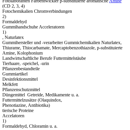
Fotolaboranten Farbentwickler p-substituierte aromatische
Amine
(CD 2, 3, 4)
Fotochemikalien Chromverbindungen
2)
Formaldehyd
Gummihandschuhe Acceleratoren
1)
, Naturlatex
Gummihersteller und -verarbeiter Gummichemikalien Naturlatex,
Thiurame, Thiocarbamate, Mercaptobenzothiazole, p-substituierte
Amine, Kolophonium
Landwirtschaftliche Berufe Futtermittelstäube
Tierhaare, -speichel, -urin
Pflanzenbestandteile
Gummiartikel
Desinfektionsmittel
Melkfett
Pflanzenschutzmittel
Düngemittel Getreide, Medikamente u. a.
Futtermittelzusätze (Olaquindox,
Phenotiazine, Antibiotika)
tierische Proteine
Accelatoren
1)
Formaldehyd, Chloramin u. a.