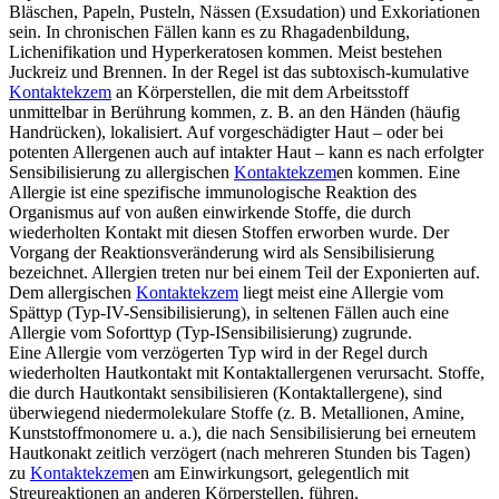
Bläschen, Papeln, Pusteln, Nässen (Exsudation) und Exkoriationen
sein. In chronischen Fällen kann es zu Rhagadenbildung,
Lichenifikation und Hyperkeratosen kommen. Meist bestehen
Juckreiz und Brennen. In der Regel ist das subtoxisch-kumulative
Kontaktekzem
an Körperstellen, die mit dem Arbeitsstoff
unmittelbar in Berührung kommen, z. B. an den Händen (häufig
Handrücken), lokalisiert. Auf vorgeschädigter Haut – oder bei
potenten Allergenen auch auf intakter Haut – kann es nach erfolgter
Sensibilisierung zu allergischen
Kontaktekzem
en kommen. Eine
Allergie ist eine spezifische immunologische Reaktion des
Organismus auf von außen einwirkende Stoffe, die durch
wiederholten Kontakt mit diesen Stoffen erworben wurde. Der
Vorgang der Reaktionsveränderung wird als Sensibilisierung
bezeichnet. Allergien treten nur bei einem Teil der Exponierten auf.
Dem allergischen
Kontaktekzem
liegt meist eine Allergie vom
Spättyp (Typ-IV-Sensibilisierung), in seltenen Fällen auch eine
Allergie vom Soforttyp (Typ-ISensibilisierung) zugrunde.
Eine Allergie vom verzögerten Typ wird in der Regel durch
wiederholten Hautkontakt mit Kontaktallergenen verursacht. Stoffe,
die durch Hautkontakt sensibilisieren (Kontaktallergene), sind
überwiegend niedermolekulare Stoffe (z. B. Metallionen, Amine,
Kunststoffmonomere u. a.), die nach Sensibilisierung bei erneutem
Hautkonakt zeitlich verzögert (nach mehreren Stunden bis Tagen)
zu
Kontaktekzem
en am Einwirkungsort, gelegentlich mit
Streureaktionen an anderen Körperstellen, führen.