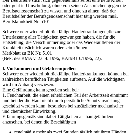
Der Betroffene sucht sich gegebenenfalls selbst eine neue Arbeit
oder geht in Umschulung, ohne von seinen Ansprüchen gegen die
Berufsgenossenschaft zu wissen und ohne zu ahnen, daß der
Berufshelfer der Berufsgenossenschaft hier tätig werden muß.
Berufskrankheit Nr. 5101
Schwere oder wiederholt rückfällige Hauterkrankungen,die zur
Unterlassung aller Tätigkeiten gezwungen haben, die für die
Entstehung, die Verschlimmerung oder das Wiederaufleben der
Krankheit ursächlich waren oder sein können.
Merkblatt zu BK Nr. 5101
(Bek. des BMA v. 23. 4. 1996, BArbB1 6/1996, 22).
I. Vorkommen und Gefahrenquellen
Schwere oder wiederholt rückfällige Hauterkrankungen können bei
zahlreichen beruflichen Tätigkeiten auftreten. Auf die wichtigsten
wird im Anhang verwiesen.
Eine Gefährdung kann gegeben sein bei:
1. Feuchtarbeit, die einen erheblichen Teil der Arbeitszeit einnimmt
und bei der die Haut nicht durch persönliche Schutzausrüstung
geschützt werden kann, besonders bei zusätzlicher mechanischer
und chemischer Einwirkung.
Erfahrungsgemäß sind dabei Tätigkeiten als hautgefährdend
anzusehen, bei denen die Beschäftigten
regelmäßig mehr als zwei Stunden täglich mit ihren Händen