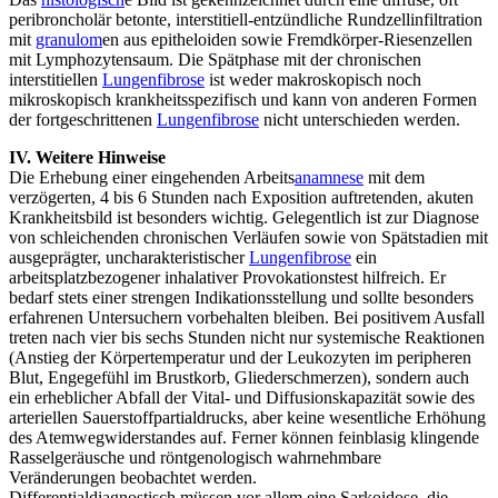
peribroncholär betonte, interstitiell-entzündliche Rundzellinfiltration
mit
granulom
en aus epitheloiden sowie Fremdkörper-Riesenzellen
mit Lymphozytensaum. Die Spätphase mit der chronischen
interstitiellen
Lungenfibrose
ist weder makroskopisch noch
mikroskopisch krankheitsspezifisch und kann von anderen Formen
der fortgeschrittenen
Lungenfibrose
nicht unterschieden werden.
IV. Weitere Hinweise
Die Erhebung einer eingehenden Arbeits
anamnese
mit dem
verzögerten, 4 bis 6 Stunden nach Exposition auftretenden, akuten
Krankheitsbild ist besonders wichtig. Gelegentlich ist zur Diagnose
von schleichenden chronischen Verläufen sowie von Spätstadien mit
ausgeprägter, uncharakteristischer
Lungenfibrose
ein
arbeitsplatzbezogener inhalativer Provokationstest hilfreich. Er
bedarf stets einer strengen Indikationsstellung und sollte besonders
erfahrenen Untersuchern vorbehalten bleiben. Bei positivem Ausfall
treten nach vier bis sechs Stunden nicht nur systemische Reaktionen
(Anstieg der Körpertemperatur und der Leukozyten im peripheren
Blut, Engegefühl im Brustkorb, Gliederschmerzen), sondern auch
ein erheblicher Abfall der Vital- und Diffusionskapazität sowie des
arteriellen Sauerstoffpartialdrucks, aber keine wesentliche Erhöhung
des Atemwegwiderstandes auf. Ferner können feinblasig klingende
Rasselgeräusche und röntgenologisch wahrnehmbare
Veränderungen beobachtet werden.
Differentialdiagnostisch müssen vor allem eine Sarkoidose, die