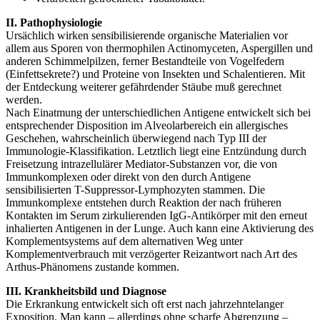
II. Pathophysiologie
Ursächlich wirken sensibilisierende organische Materialien vor
allem aus Sporen von thermophilen Actinomyceten, Aspergillen und
anderen Schimmelpilzen, ferner Bestandteile von Vogelfedern
(Einfettsekrete?) und Proteine von Insekten und Schalentieren. Mit
der Entdeckung weiterer gefährdender Stäube muß gerechnet
werden.
Nach Einatmung der unterschiedlichen Antigene entwickelt sich bei
entsprechender Disposition im Alveolarbereich ein allergisches
Geschehen, wahrscheinlich überwiegend nach Typ III der
Immunologie-Klassifikation. Letztlich liegt eine Entzündung durch
Freisetzung intrazellulärer Mediator-Substanzen vor, die von
Immunkomplexen oder direkt von den durch Antigene
sensibilisierten T-Suppressor-Lymphozyten stammen. Die
Immunkomplexe entstehen durch Reaktion der nach früheren
Kontakten im Serum zirkulierenden IgG-Antikörper mit den erneut
inhalierten Antigenen in der Lunge. Auch kann eine Aktivierung des
Komplementsystems auf dem alternativen Weg unter
Komplementverbrauch mit verzögerter Reizantwort nach Art des
Arthus-Phänomens zustande kommen.
III. Krankheitsbild und Diagnose
Die Erkrankung entwickelt sich oft erst nach jahrzehntelanger
Exposition. Man kann – allerdings ohne scharfe Abgrenzung –