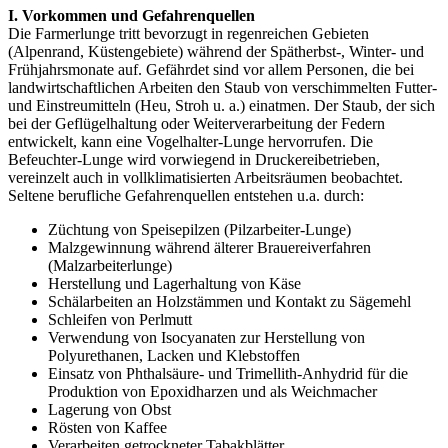
I. Vorkommen und Gefahrenquellen
Die Farmerlunge tritt bevorzugt in regenreichen Gebieten
(Alpenrand, Küstengebiete) während der Spätherbst-, Winter- und
Frühjahrsmonate auf. Gefährdet sind vor allem Personen, die bei
landwirtschaftlichen Arbeiten den Staub von verschimmelten Futter-
und Einstreumitteln (Heu, Stroh u. a.) einatmen. Der Staub, der sich
bei der Geflügelhaltung oder Weiterverarbeitung der Federn
entwickelt, kann eine Vogelhalter-Lunge hervorrufen. Die
Befeuchter-Lunge wird vorwiegend in Druckereibetrieben,
vereinzelt auch in vollklimatisierten Arbeitsräumen beobachtet.
Seltene berufliche Gefahrenquellen entstehen u.a. durch:
Züchtung von Speisepilzen (Pilzarbeiter-Lunge)
Malzgewinnung während älterer Brauereiverfahren
(Malzarbeiterlunge)
Herstellung und Lagerhaltung von Käse
Schälarbeiten an Holzstämmen und Kontakt zu Sägemehl
Schleifen von Perlmutt
Verwendung von Isocyanaten zur Herstellung von
Polyurethanen, Lacken und Klebstoffen
Einsatz von Phthalsäure- und Trimellith-Anhydrid für die
Produktion von Epoxidharzen und als Weichmacher
Lagerung von Obst
Rösten von Kaffee
Verarbeiten getrockneter Tabakblätter.