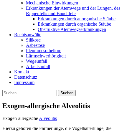
Mechanische Einwirkungen
Erkrankungen der Atemwege und der Lungen, des
Rippenfells und Bauchfells
Erkrankungen durch anorganische Stäube
Erkrankungen durch organische Stäube
Obstruktive Atemwegserkrankungen
Rechtsanwälte
Silikose
Asbestose
Pleuramesotheliom
Lärmschwerhörigkeit
Wegeunfall
Arbeitsunfall
Kontakt
Datenschutz
Impressum
Suchen
nach:
Exogen-allergische Alveolitis
Exogen-allergische
Alveolitis
Hierzu gehören die Farmerlunge, die Vogelhalterlunge, die