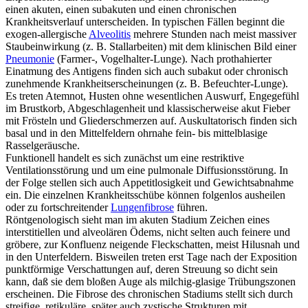
einen akuten, einen subakuten und einen chronischen
Krankheitsverlauf unterscheiden. In typischen Fällen beginnt die
exogen-allergische
Alveolitis
mehrere Stunden nach meist massiver
Staubeinwirkung (z. B. Stallarbeiten) mit dem klinischen Bild einer
Pneumonie
(Farmer-, Vogelhalter-Lunge). Nach prothahierter
Einatmung des Antigens finden sich auch subakut oder chronisch
zunehmende Krankheitserscheinungen (z. B. Befeuchter-Lunge).
Es treten Atemnot, Husten ohne wesentlichen Auswurf, Engegefühl
im Brustkorb, Abgeschlagenheit und klassischerweise akut Fieber
mit Frösteln und Gliederschmerzen auf. Auskultatorisch finden sich
basal und in den Mittelfeldern ohrnahe fein- bis mittelblasige
Rasselgeräusche.
Funktionell handelt es sich zunächst um eine restriktive
Ventilationsstörung und um eine pulmonale Diffusionsstörung. In
der Folge stellen sich auch Appetitlosigkeit und Gewichtsabnahme
ein. Die einzelnen Krankheitsschübe können folgenlos ausheilen
oder zu fortschreitender
Lungenfibrose
führen.
Röntgenologisch sieht man im akuten Stadium Zeichen eines
interstitiellen und alveolären Ödems, nicht selten auch feinere und
gröbere, zur Konfluenz neigende Fleckschatten, meist Hilusnah und
in den Unterfeldern. Bisweilen treten erst Tage nach der Exposition
punktförmige Verschattungen auf, deren Streuung so dicht sein
kann, daß sie dem bloßen Auge als milchig-glasige Trübungszonen
erscheinen. Die Fibrose des chronischen Stadiums stellt sich durch
streifige, retikuläre, später auch zystische Strukturen mit