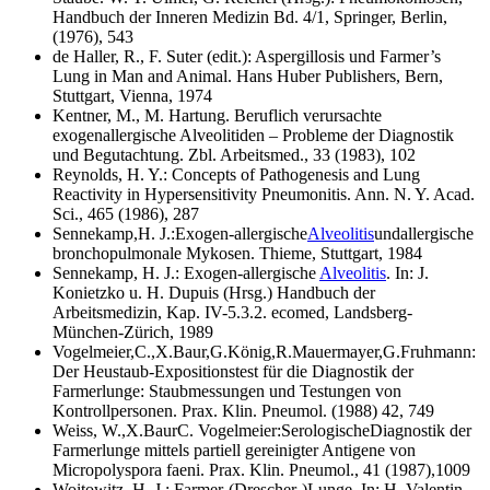
Handbuch der Inneren Medizin Bd. 4/1, Springer, Berlin,
(1976), 543
de Haller, R., F. Suter (edit.): Aspergillosis und Farmer’s
Lung in Man and Animal. Hans Huber Publishers, Bern,
Stuttgart, Vienna, 1974
Kentner, M., M. Hartung. Beruflich verursachte
exogenallergische Alveolitiden – Probleme der Diagnostik
und Begutachtung. Zbl. Arbeitsmed., 33 (1983), 102
Reynolds, H. Y.: Concepts of Pathogenesis and Lung
Reactivity in Hypersensitivity Pneumonitis. Ann. N. Y. Acad.
Sci., 465 (1986), 287
Sennekamp,H. J.:Exogen-allergische
Alveolitis
undallergische
bronchopulmonale Mykosen. Thieme, Stuttgart, 1984
Sennekamp, H. J.: Exogen-allergische
Alveolitis
. In: J.
Konietzko u. H. Dupuis (Hrsg.) Handbuch der
Arbeitsmedizin, Kap. IV-5.3.2. ecomed, Landsberg-
München-Zürich, 1989
Vogelmeier,C.,X.Baur,G.König,R.Mauermayer,G.Fruhmann:
Der Heustaub-Expositionstest für die Diagnostik der
Farmerlunge: Staubmessungen und Testungen von
Kontrollpersonen. Prax. Klin. Pneumol. (1988) 42, 749
Weiss, W.,X.BaurC. Vogelmeier:SerologischeDiagnostik der
Farmerlunge mittels partiell gereinigter Antigene von
Micropolyspora faeni. Prax. Klin. Pneumol., 41 (1987),1009
Woitowitz, H. J.: Farmer-(Drescher-)Lunge. In: H. Valentin,