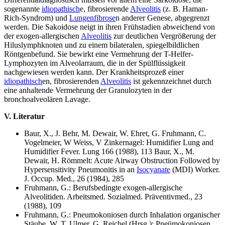
sogenannte
idiopathisch
e, fibrosierende
Alveolitis
(z. B. Haman-
Rich-Syndrom) und
Lungenfibrose
n anderer Genese, abgegrenzt
werden. Die Sakoidose neigt in ihren Frühstadien abweichend von
der exogen-allergischen
Alveolitis
zur deutlichen Vergrößerung der
Hiluslymphknoten und zu einem bilateralen, spiegelbildlichen
Röntgenbefund. Sie bewirkt eine Vermehrung der T-Helfer-
Lymphozyten im Alveolarraum, die in der Spülflüssigkeit
nachgewiesen werden kann. Der Krankheitsprozeß einer
idiopathisch
en, fibrosierenden
Alveolitis
ist gekennzeichnet durch
eine anhaltende Vermehrung der Granulozyten in der
bronchoalveolären Lavage.
V. Literatur
Baur, X., J. Behr, M. Dewair, W. Ehret, G. Fruhmann, C.
Vogelmeier, W Weiss, V Zinkernagel: Humidifier Lung and
Humidifier Fever. Lung 166 (1988), 113 Baur, X., M.
Dewair, H. Römmelt: Acute Airway Obstruction Followed by
Hypersensitivity Pneumonitis in an
Isocyanate
(MDI) Worker.
J. Occup. Med., 26 (1984), 285
Fruhmann, G.: Berufsbedingte exogen-allergische
Alveolitiden. Arbeitsmed. Sozialmed. Präventivmed., 23
(1988), 109
Fruhmann, G.: Pneumokoniosen durch Inhalation organischer
Stäube. W. T. Ulmer, G. Reichel (Hrsg.): Pneümokoniosen,