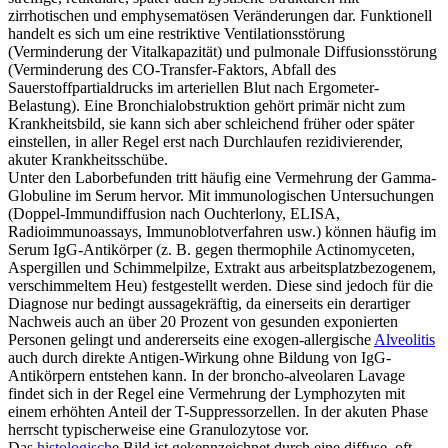
zirrhotischen und emphysematösen Veränderungen dar. Funktionell
handelt es sich um eine restriktive Ventilationsstörung
(Verminderung der Vitalkapazität) und pulmonale Diffusionsstörung
(Verminderung des CO-Transfer-Faktors, Abfall des
Sauerstoffpartialdrucks im arteriellen Blut nach Ergometer-
Belastung). Eine Bronchialobstruktion gehört primär nicht zum
Krankheitsbild, sie kann sich aber schleichend früher oder später
einstellen, in aller Regel erst nach Durchlaufen rezidivierender,
akuter Krankheitsschübe.
Unter den Laborbefunden tritt häufig eine Vermehrung der Gamma-
Globuline im Serum hervor. Mit immunologischen Untersuchungen
(Doppel-Immundiffusion nach Ouchterlony, ELISA,
Radioimmunoassays, Immunoblotverfahren usw.) können häufig im
Serum IgG-Antikörper (z. B. gegen thermophile Actinomyceten,
Aspergillen und Schimmelpilze, Extrakt aus arbeitsplatzbezogenem,
verschimmeltem Heu) festgestellt werden. Diese sind jedoch für die
Diagnose nur bedingt aussagekräftig, da einerseits ein derartiger
Nachweis auch an über 20 Prozent von gesunden exponierten
Personen gelingt und andererseits eine exogen-allergische
Alveolitis
auch durch direkte Antigen-Wirkung ohne Bildung von IgG-
Antikörpern entstehen kann. In der broncho-alveolaren Lavage
findet sich in der Regel eine Vermehrung der Lymphozyten mit
einem erhöhten Anteil der T-Suppressorzellen. In der akuten Phase
herrscht typischerweise eine Granulozytose vor.
Das
histologisch
e Bild ist gekennzeichnet durch eine diffuse, oft