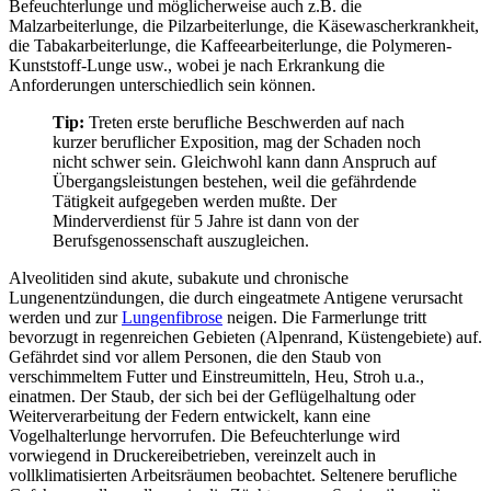
Befeuchterlunge und möglicherweise auch z.B. die
Malzarbeiterlunge, die Pilzarbeiterlunge, die Käsewascherkrankheit,
die Tabakarbeiterlunge, die Kaffeearbeiterlunge, die Polymeren-
Kunststoff-Lunge usw., wobei je nach Erkrankung die
Anforderungen unterschiedlich sein können.
Tip:
Treten erste berufliche Beschwerden auf nach
kurzer beruflicher Exposition, mag der Schaden noch
nicht schwer sein. Gleichwohl kann dann Anspruch auf
Übergangsleistungen bestehen, weil die gefährdende
Tätigkeit aufgegeben werden mußte. Der
Minderverdienst für 5 Jahre ist dann von der
Berufsgenossenschaft auszugleichen.
Alveolitiden sind akute, subakute und chronische
Lungenentzündungen, die durch eingeatmete Antigene verursacht
werden und zur
Lungenfibrose
neigen. Die Farmerlunge tritt
bevorzugt in regenreichen Gebieten (Alpenrand, Küstengebiete) auf.
Gefährdet sind vor allem Personen, die den Staub von
verschimmeltem Futter und Einstreumitteln, Heu, Stroh u.a.,
einatmen. Der Staub, der sich bei der Geflügelhaltung oder
Weiterverarbeitung der Federn entwickelt, kann eine
Vogelhalterlunge hervorrufen. Die Befeuchterlunge wird
vorwiegend in Druckereibetrieben, vereinzelt auch in
vollklimatisierten Arbeitsräumen beobachtet. Seltenere berufliche