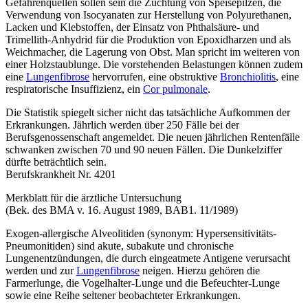
Gefahrenquellen sollen sein die Züchtung von Speisepilzen, die
Verwendung von Isocyanaten zur Herstellung von Polyurethanen,
Lacken und Klebstoffen, der Einsatz von Phthalsäure- und
Trimellith-Anhydrid für die Produktion von Epoxidharzen und als
Weichmacher, die Lagerung von Obst. Man spricht im weiteren von
einer Holzstaublunge. Die vorstehenden Belastungen können zudem
eine
Lungenfibrose
hervorrufen, eine obstruktive
Bronchiolitis
, eine
respiratorische Insuffizienz, ein
Cor pulmonale
.
Die Statistik spiegelt sicher nicht das tatsächliche Aufkommen der
Erkrankungen. Jährlich werden über 250 Fälle bei der
Berufsgenossenschaft angemeldet. Die neuen jährlichen Rentenfälle
schwanken zwischen 70 und 90 neuen Fällen. Die Dunkelziffer
dürfte beträchtlich sein.
Berufskrankheit Nr. 4201
Merkblatt für die ärztliche Untersuchung
(Bek. des BMA v. 16. August 1989, BAB1. 11/1989)
Exogen-allergische Alveolitiden (synonym: Hypersensitivitäts-
Pneumonitiden) sind akute, subakute und chronische
Lungenentzündungen, die durch eingeatmete Antigene verursacht
werden und zur
Lungenfibrose
neigen. Hierzu gehören die
Farmerlunge, die Vogelhalter-Lunge und die Befeuchter-Lunge
sowie eine Reihe seltener beobachteter Erkrankungen.