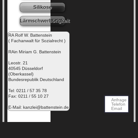
Silikose
Lärmschwerhörigkeit
RA Rolf W. Battenstein
( Fachanwalt für Sozialrecht )
RAin Miriam G. Battenstein
Leostr. 21
40545 Düsseldorf
(Oberkassel)
Bundesrepublik Deutschland
Tel: 0211 / 57 35 78
Fax: 0211 / 55 10 27
Anfrage
Telefon
E-Mail:
kanzlei@battenstein.de
Email