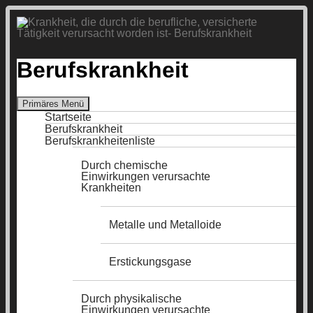
Berufskrankheit
Suchen
Primäres Menü
Zum
Startseite
Inhalt
Berufskrankheit
springen
Berufskrankheitenliste
Durch chemische
Einwirkungen verursachte
Krankheiten
Metalle und Metalloide
Erstickungsgase
Durch physikalische
Einwirkungen verursachte