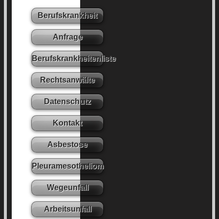
Berufskrankheit
Anfrage
Berufskrankheitenliste
Rechtsanwälte
Datenschutz
Kontakt
Asbestose
Pleuramesotheliom
Wegeunfall
Arbeitsunfall